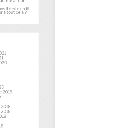
ducteur à tout
ans
il reste un fil
 à tout cela ?
021
21
2020
0
020
e 2019
9
9
 2018
 2018
018
8
18