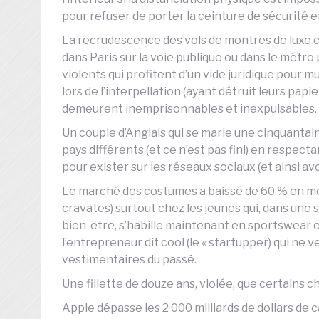
pour refuser de porter la ceinture de sécurité en
La recrudescence des vols de montres de luxe et
dans Paris sur la voie publique ou dans le métro
violents qui profitent d’un vide juridique pour 
lors de l’interpellation (ayant détruit leurs papier
demeurent inemprisonnables et inexpulsables.
Un couple d’Anglais qui se marie une cinquantai
pays différents (et ce n’est pas fini) en respect
pour exister sur les réseaux sociaux (et ainsi a
Le marché des costumes a baissé de 60 % en mo
cravates) surtout chez les jeunes qui, dans une
bien-être, s’habille maintenant en sportswear 
l’entrepreneur dit cool (le « startupper) qui ne 
vestimentaires du passé.
Une fillette de douze ans, violée, que certains
Apple dépasse les 2 000 milliards de dollars de c