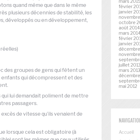
mars 201
otons quand même que dans le même
février 20
janvier 20
ès plusieurs décennies de stabilité, les
novembre
pays, développés ou en développement,
octobre 2
août 2014
mars 201
février 20
janvier 20
réelles)
décembre
novembre
septembr
juillet 201
c des groupes de gens qui fêtent un
mars 201
décembre
rs enfants qui décompressent et des
septembr
ent.
mai 2012
s qui lui demandait poliment de mettre
utres passagers.
excès de vitesse qu’ils venaient de
NAVIGATIO
 lorsque cela est obligatoire (à
Accueil
ssible) sont les mêmes que ceux utilisés