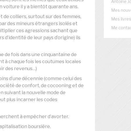
Antoine J
 voiture il y a bientôt quarante ans.
Mes nouve
 de colliers, surtout sur des femmes,
Mes livre
 par des mineurs étrangers isolés et
Me conta
multiplier ces agressions sachant que
s d’identité de leur pays d’origine) ils
ne de fois dans une cinquantaine de
ant à chaque fois les coutumes locales
voir des revenus…)
ins d’une décennie (comme celui des
 société de confort, de cocooning et de
en suivant la nouvelle mode de
veut plus incarner les codes
 cherchent à empêcher d’avorter.
apitalisation boursière.