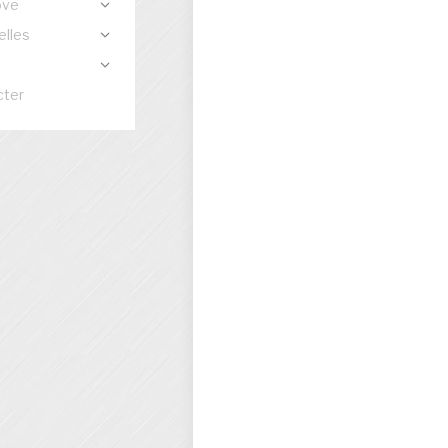
ove
lles
s
cter