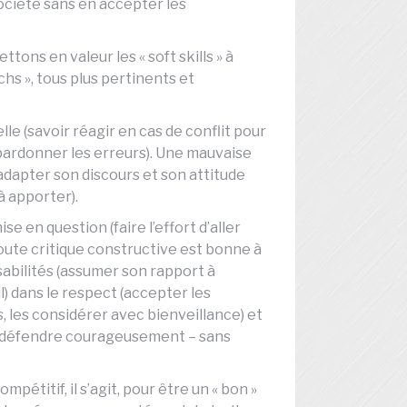
société sans en accepter les
ons en valeur les « soft skills » à
hs », tous plus pertinents et
lle (savoir réagir en cas de conflit pour
pardonner les erreurs). Une mauvaise
(adapter son discours et son attitude
à apporter).
 en question (faire l’effort d’aller
toute critique constructive est bonne à
abilités (assumer son rapport à
l) dans le respect (accepter les
es, les considérer avec bienveillance) et
es défendre courageusement – sans
pétitif, il s’agit, pour être un « bon »