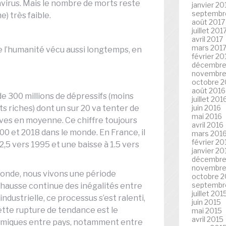
virus. Mais le nombre de morts reste
janvier 20
septembr
) très faible.
août 2017
juillet 201
avril 2017
mars 201
de l’humanité vécu aussi longtemps, en
février 20
décembre
novembre
octobre 2
août 2016
de 300 millions de dépressifs (moins
juillet 201
ts riches) dont un sur 20 va tenter de
juin 2016
mai 2016
tives en moyenne. Ce chiffre toujours
avril 2016
0 et 2018 dans le monde. En France, il
mars 201
février 20
2,5 vers 1995 et une baisse à 1.5 vers
janvier 20
décembre
novembre
monde, nous vivons une période
octobre 2
septembr
 hausse continue des inégalités entre
juillet 201
industrielle, ce processus s’est ralenti,
juin 2015
ette rupture de tendance est le
mai 2015
avril 2015
onomiques entre pays, notamment entre