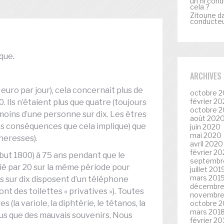
un fil con
cela ?
Zitoune
d
conducteur
que.
ARCHIVES
euro par jour), cela concernait plus de
octobre 2
février 20
 Ils n’étaient plus que quatre (toujours
octobre 
moins d’une personne sur dix. Les êtres
août 202
les conséquences que cela implique) que
juin 2020
mai 2020
heresses).
avril 2020
février 2
but 1800) à 75 ans pendant que le
septembr
ié par 20 sur la même période pour
juillet 201
mars 201
s sur dix disposent d’un téléphone
décembre
nt des toilettes « privatives »). Toutes
novembre
 (la variole, la diphtérie, le tétanos, la
octobre 2
mars 201
plus que des mauvais souvenirs. Nous
février 20