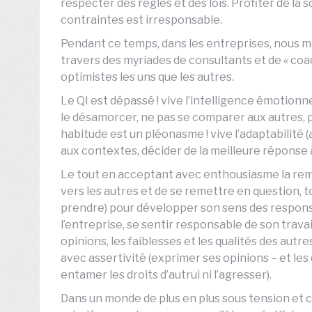
respecter des règles et des lois. Profiter de la 
contraintes est irresponsable.
Pendant ce temps, dans les entreprises, nous mett
travers des myriades de consultants et de « coac
optimistes les uns que les autres.
Le QI est dépassé ! vive l’intelligence émotionne
le désamorcer, ne pas se comparer aux autres, 
habitude est un pléonasme ! vive l’adaptabilité 
aux contextes, décider de la meilleure réponse 
Le tout en acceptant avec enthousiasme la remise
vers les autres et de se remettre en question, 
prendre) pour développer son sens des respons
l’entreprise, se sentir responsable de son travai
opinions, les faiblesses et les qualités des autr
avec assertivité (exprimer ses opinions – et l
entamer les droits d’autrui ni l’agresser).
Dans un monde de plus en plus sous tension et com