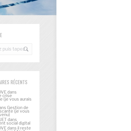
E
e
IRES RÉCENTS
OVE
dans
 crise
 (je vous aurais
ans
Gestion de
scante (je vous
venu)
UJET
dans
t social digital
OVE
dans
il reste