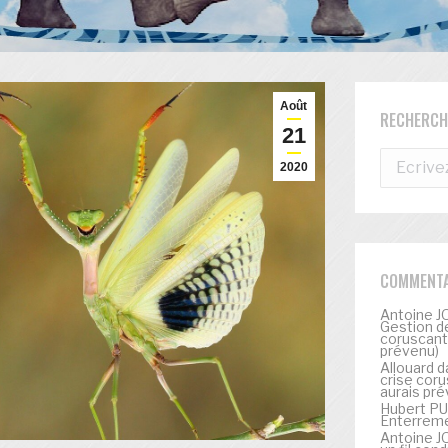
Août
RECHERCH
21
Recherch
2020
:
COMMENTA
Antoine J
Gestion de
coruscante
prévenu)
Allouard
d
crise coru
aurais pré
Hubert P
Enterremen
Antoine J