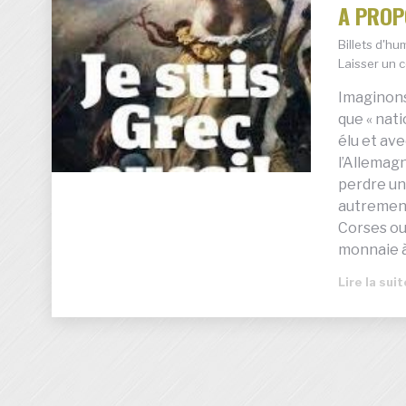
A PROP
Billets d'h
Laisser un 
Imaginons
que « nati
élu et av
l’Allemag
perdre une
autrement
Corses o
monnaie 
Lire la sui