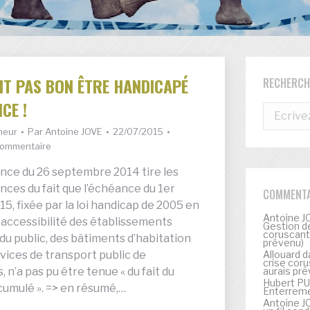
AIT PAS BON ÊTRE HANDICAPÉ
RECHERCH
CE !
Recherch
:
umeur
Par
Antoine JOVE
22/07/2015
commentaire
nce du 26 septembre 2014 tire les
ces du fait que l’échéance du 1er
COMMENTA
15, fixée par la loi handicap de 2005 en
Antoine J
’accessibilité des établissements
Gestion de
coruscante
du public, des bâtiments d’habitation
prévenu)
rvices de transport public de
Allouard
d
crise coru
 n’a pas pu être tenue « du fait du
aurais pré
Hubert P
cumulé ». => en résumé,…
Enterremen
Antoine J