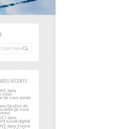
E
e
IRES RÉCENTS
OVE
dans
 crise
 (je vous aurais
ans
Gestion de
scante (je vous
venu)
UJET
dans
t social digital
OVE
dans
il reste