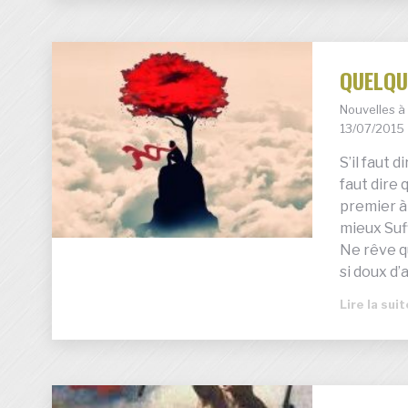
QUELQU
Nouvelles 
13/07/2015
S’il faut d
faut dire
premier à
mieux Suf
Ne rêve q
si doux d
Lire la sui