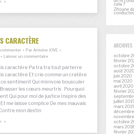
un fil con
te
cela ?
Zitoune
d
conducteur
S CARACTÈRE
ARCHIVES
à commenter
Par
Antoine JOVE
octobre 2
Laisser un commentaire
février 20
octobre 
is caractère Pa tra tra tout parterre
août 202
ais caractère Et crie comme un cratère
juin 2020
mai 2020
ce sentiment Qui m’envoie bousculer
avril 2020
s Brasser les cœurs meurtris Pourquoi
février 2
ent Qui pour moi de justice Inspire des
septembr
juillet 201
t me laisse complice De mes mauvais
mars 201
 Contre mon destin
décembre
novembre
te
octobre 2
mars 201
février 20