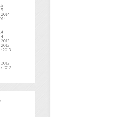
5
15
15
 2014
014
4
14
14
 2013
 2013
e 2013
3
3
 2012
e 2012
N