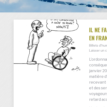
IL NE F
EN FRAN
Billets d'h
Laisser un 
L’ordonna
conséquen
janvier 20
matière d
recevant 
et des se
voyageurs,
retard ac