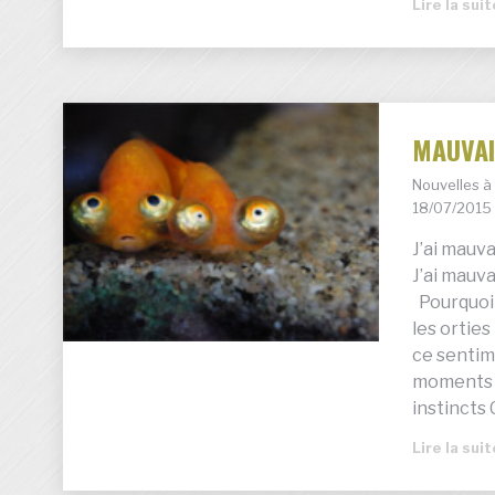
Lire la sui
MAUVAI
Nouvelles 
18/07/2015
J’ai mauva
J’ai mauv
Pourquoi 
les ortie
ce sentim
moments E
instincts
Lire la sui