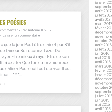
janvier 20
septembr
août 2017
juillet 201
avril 2017
ES POÉSIES
mars 201
février 20
à commenter
Par
Antoine JOVE
décembre
Laisser un commentaire
novembre
octobre 2
ire que le jour Peut être clair et pur S’il
août 2016
juillet 201
 que l’amour Se reconnait azur De
juin 2016
 rayer Etre mieux à rayer Etre de son
mai 2016
avril 2016
fit à exister Que ton cœur amoureux
mars 201
ue câliner Pourquoi tout écraser Il est
février 20
’aimer * * *…
janvier 20
décembre
novembre
te
octobre 2
septembr
juillet 201
juin 2015
mai 2015
avril 2015