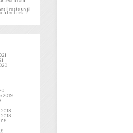
ducteur à tout
ans
il reste un fil
 à tout cela ?
021
21
2020
0
020
e 2019
9
9
 2018
 2018
018
8
18