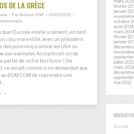
mars 201
OS DE LA GRÈCE
février 20
janvier 20
umeur
Par
Antoine JOVE
05/07/2015
novembre
commentaire
octobre 2
août 2014
mars 201
 que l’Europe existe vraiment, en tant
février 20
on » (ou vrai entité, avec un président
janvier 20
ec des pouvoirs) (comme les USA ou
décembre
novembre
ne par exemple). Accepterait-on de
septembr
 partie de notre territoire ? Dis
juillet 201
mars 201
, ce serait comme si on demandait aux
décembre
u au DOM COM de reprendre une
septembr
à…
mai 2012
te
NAVIGATIO
Accueil