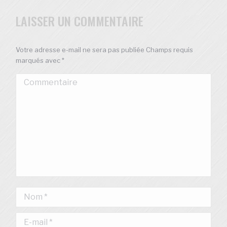
LAISSER UN COMMENTAIRE
Votre adresse e-mail ne sera pas publiée Champs requis
marqués avec
*
Commentaire
Nom *
E-mail *