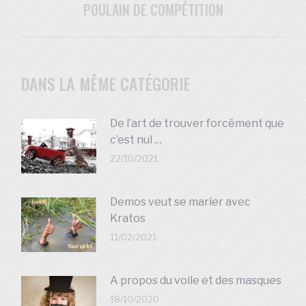
POULAIN DE COMPÉTITION
Article
suivant
:
DANS LA MÊME CATÉGORIE
De l’art de trouver forcément que
c’est nul …
22/10/2021
Demos veut se marier avec
Kratos
11/02/2021
A propos du voile et des masques
18/10/2020