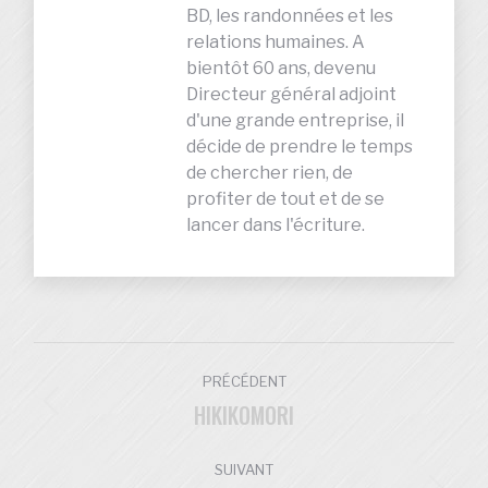
BD, les randonnées et les
relations humaines. A
bientôt 60 ans, devenu
Directeur général adjoint
d'une grande entreprise, il
décide de prendre le temps
de chercher rien, de
profiter de tout et de se
lancer dans l'écriture.
NAVIGATION
PRÉCÉDENT
ARTICLE
HIKIKOMORI
Article
précédent
:
SUIVANT