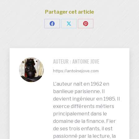
Partager cet article
Partager
Partager
Partager
sur
sur
sur
Facebook
X
Pinterest
AUTEUR :
ANTOINE JOVE
https://antoinejove.com
L'auteur naît en 1962 en
banlieue parisienne. Il
devient ingénieur en 1985. Il
exerce différents métiers
principalement dans le
domaine de la finance. Fier
de ses trois enfants, il est
passionné par la lecture, la