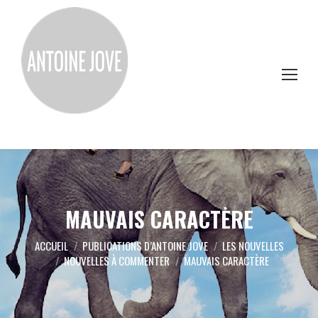
MAUVAIS CARACTÈRE
Vous êtes ici :
ACCUEIL
PUBLICATIONS D’ANTOINE JOVE
LES NOUVELLES
NOUVELLES À COMMENTER
MAUVAIS CARACTÈRE