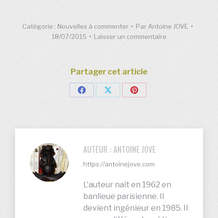
Catégorie :
Nouvelles à commenter
Par
Antoine JOVE
18/07/2015
Laisser un commentaire
Partager cet article
Partager
Partager
Partager
sur
sur
sur
Facebook
X
Pinterest
AUTEUR :
ANTOINE JOVE
https://antoinejove.com
L'auteur naît en 1962 en
banlieue parisienne. Il
devient ingénieur en 1985. Il