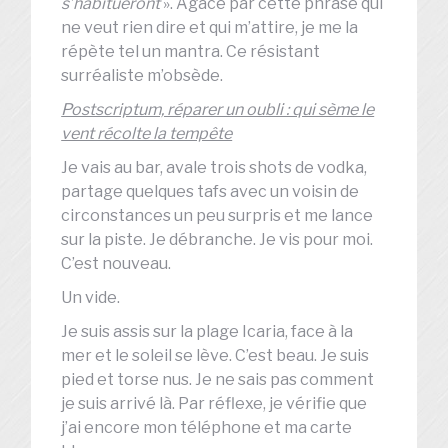
s’habitueront
». Agacé par cette phrase qui
ne veut rien dire et qui m’attire, je me la
répète tel un mantra. Ce résistant
surréaliste m’obsède.
Postscriptum, réparer un oubli : qui sème le
vent récolte la tempête
Je vais au bar, avale trois shots de vodka,
partage quelques tafs avec un voisin de
circonstances un peu surpris et me lance
sur la piste. Je débranche. Je vis pour moi.
C’est nouveau.
Un vide.
Je suis assis sur la plage Icaria, face à la
mer et le soleil se lève. C’est beau. Je suis
pied et torse nus. Je ne sais pas comment
je suis arrivé là. Par réflexe, je vérifie que
j’ai encore mon téléphone et ma carte