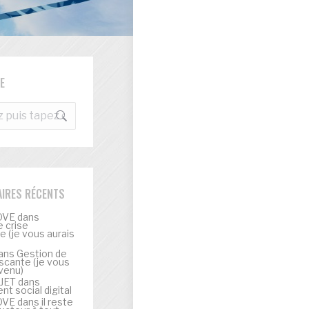
E
e
IRES RÉCENTS
OVE
dans
 crise
 (je vous aurais
ans
Gestion de
scante (je vous
venu)
UJET
dans
t social digital
OVE
dans
il reste