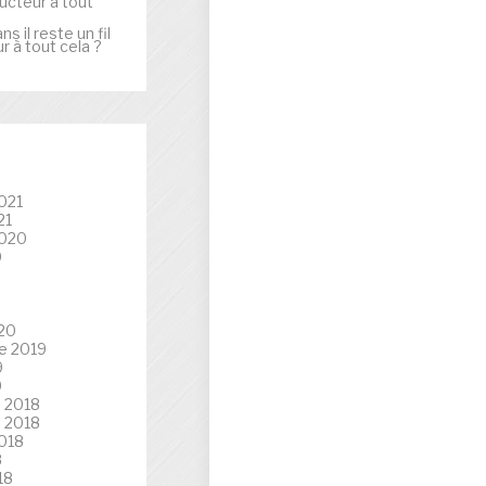
ducteur à tout
ans
il reste un fil
 à tout cela ?
021
21
2020
0
020
e 2019
9
9
 2018
 2018
018
8
18