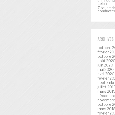
un fil con
cela ?
Zitoune
d
conducteur
ARCHIVES
octobre 2
février 20
octobre 
août 202
juin 2020
mai 2020
avril 2020
février 2
septembr
juillet 201
mars 201
décembre
novembre
octobre 2
mars 201
février 20