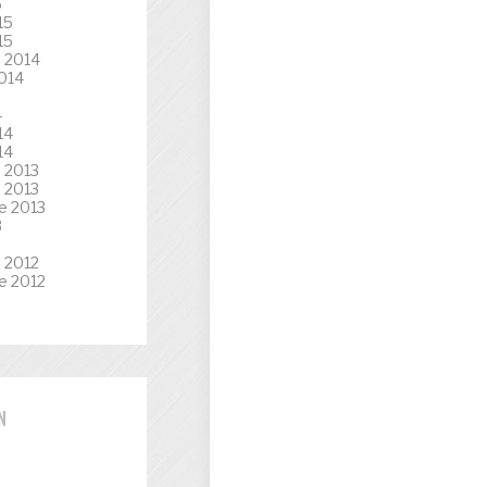
5
15
15
 2014
014
4
14
14
 2013
 2013
e 2013
3
3
 2012
e 2012
N