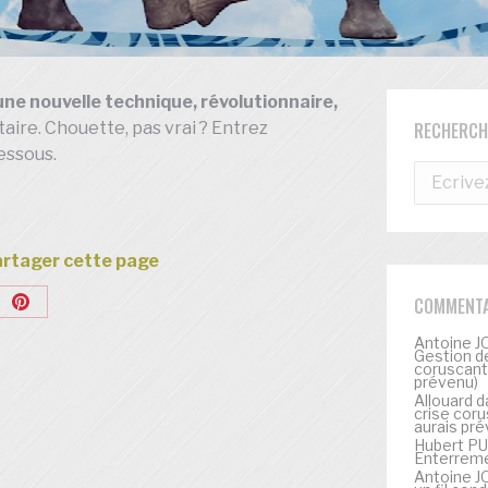
e nouvelle technique, révolutionnaire,
aire. Chouette, pas vrai ? Entrez
RECHERCH
essous.
Recherch
:
rtager cette page
COMMENTA
ager
Partager
Antoine J
sur
Gestion de
coruscante
Pinterest
prévenu)
Allouard
d
crise coru
aurais pré
Hubert P
Enterremen
Antoine J